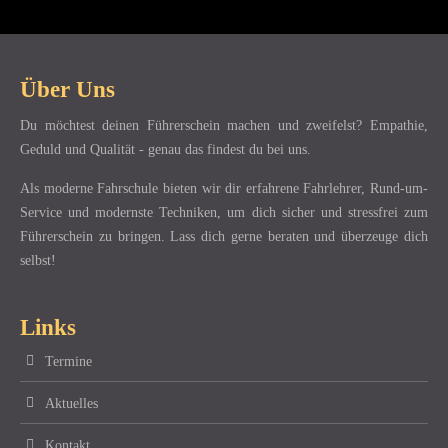
Über Uns
Du möchtest deinen Führerschein machen und zweifelst? Empathie,
Geduld und Qualität - genau das findest du bei uns.
Als moderne Fahrschule bieten wir dir erfahrene Fahrlehrer, Rund-um-
Service und modernste Techniken, um dich sicher und stressfrei zum
Führerschein zu bringen. Lass dich gerne beraten und überzeuge dich
selbst!
Links
Termine
Aktuelles
Kontakt