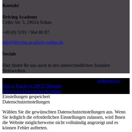
Kontakt
Driving Academy
Celler Str. 5, 29614 Soltau
+49 (0) 5191 / 964 80 87
info@driving-academy-soltau.de
Socials
Hier findet Ihr uns auch in den unterschiedlichen Sozialen
Netzwerken.
Urheberrecht 2026 Driving Academy | Erstellt von
edm-service
Marco Pracht in 29633 Munster
Impressum
Datenschutz
Kontakt
Einstellungen gespeichert
Datenschutzeinstellungen
Wählen Sie die gewünschten Datenschutzeinstellungen aus. Wenn
Sie lediglich die erforderlichen Einstellungen zulassen, wird Ihnen
die Website möglicherweise nicht vollständig angezeigt und es
können Fehler auftreten.