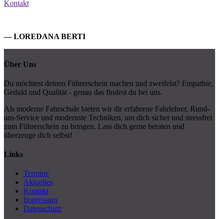
Kontakt
— LOREDANA BERTI
Über Uns
Du möchtest deinen Führerschein machen und zweifelst? Empathie,
Geduld und Qualität - genau das findest du bei uns.
Als moderne Fahrschule bieten wir dir erfahrene Fahrlehrer, Rund-
um-Service und modernste Techniken, um dich sicher und stressfrei
zum Führerschein zu bringen. Lass dich gerne beraten und
überzeuge dich selbst!
Links
Termine
Aktuelles
Kontakt
Impressum
Datenschutz