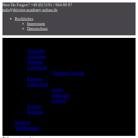
Hast Du Fragen?
+49 (0) 5191 / 964 80 87
info@driving-academy-soltau.de
Rechliches
Impressum
Datenschutz
Menu
Startseite
Aktuelles
Termine
Unterricht
Themen Theorie
Klassen
Fahrschule
Team
Fuhrpark
Galerie
Service
Kontakt
Support
Testimonials